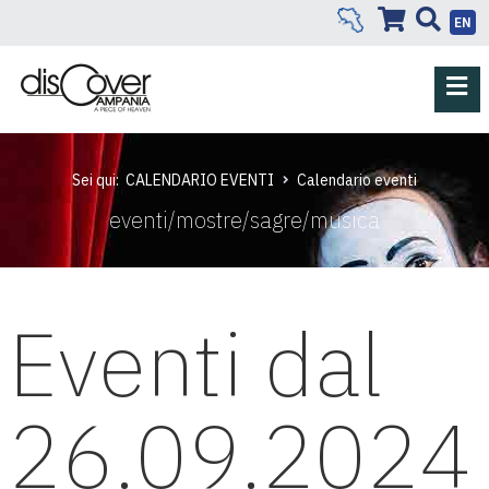
EN
Sei qui:
CALENDARIO EVENTI
Calendario eventi
eventi/mostre/sagre/musica
Eventi dal
26.09.2024